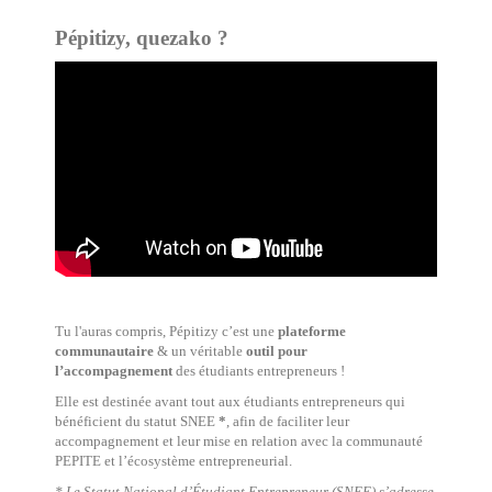
Pépitizy, quezako ?
Tu l'auras compris, Pépitizy c’est une
plateforme
communautaire
& un véritable
outil pour
l’accompagnement
des étudiants entrepreneurs !
Elle est destinée avant tout aux étudiants entrepreneurs qui
bénéficient du statut SNEE
*
,
afin de faciliter leur
accompagnement et leur mise en relation avec la communauté
PEPITE et l’écosystème entrepreneurial.
* Le Statut National d’Étudiant Entrepreneur (SNEE) s’adresse