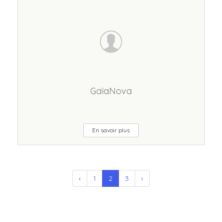
GaïaNova
En savoir plus
‹
1
2
3
›